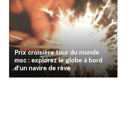
Prix croisière tour du monde
msc : explorez le globe à bord
d’un navire de rêve